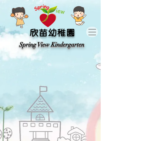
​欣苗幼稚園
​Spring View Kindergarten​