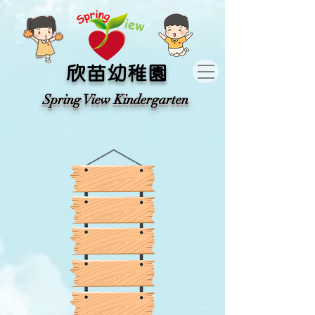
​欣苗幼稚園
​Spring View Kindergarten​