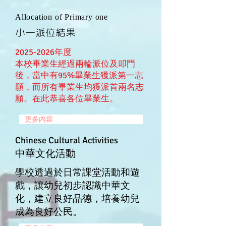
Allocation of Primary one
小一​派位結果
2025-2026
年度
本校畢業生經過兩輪派位及叩門
後，當中有95%畢業生獲派第一志
願，而所有畢業生均獲派首兩名志
願。在此恭喜各位畢業生。
更多內容
Chinese Cultural Activities
中華文化活動
學校透過於日常課堂活動和遊
戲，讓幼兒初步認識中華文
化，建立良好品德，培養幼兒
成為良好公民。