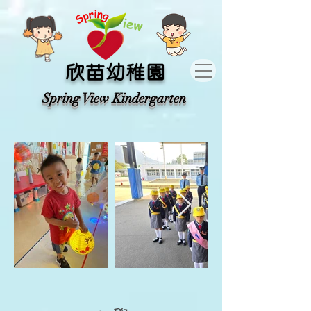
​欣苗幼稚園
​Spring View Kindergarten​